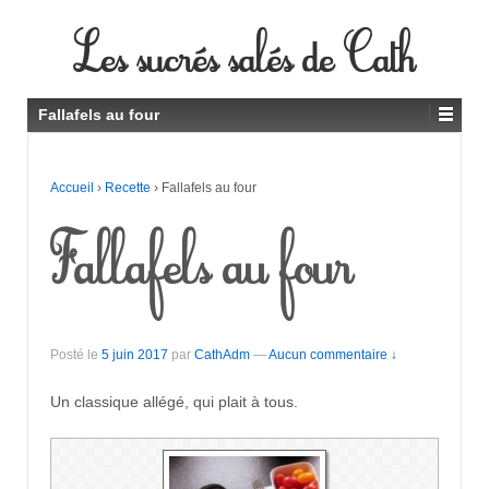
Les sucrés salés de Cath
Fallafels au four
Accueil
›
Recette
›
Fallafels au four
Fallafels au four
Posté le
5 juin 2017
par
CathAdm
—
Aucun commentaire ↓
Un classique allégé, qui plait à tous.