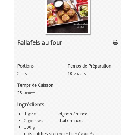
Fallafels au four
Portions
Temps de Préparation
2
10
personnes
minutes
Temps de Cuisson
25
minutes
Ingrédients
1
oignon émincé
gros
2
d'ail émincée
gousses
300
gr
pois chiches
si en boite bien égouttés