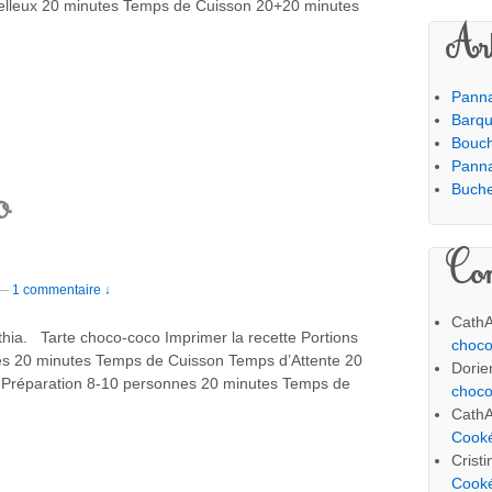
elleux 20 minutes Temps de Cuisson 20+20 minutes
Art
Panna
Barqu
Bouc
Panna
o
Buche
Com
—
1 commentaire ↓
Cath
nthia. Tarte choco-coco Imprimer la recette Portions
choco
s 20 minutes Temps de Cuisson Temps d’Attente 20
Dorie
 Préparation 8-10 personnes 20 minutes Temps de
choco
Cath
Cook
Crist
Cook