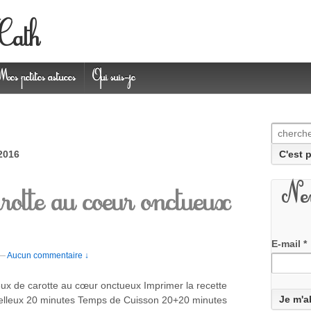
 Cath
Mes petites astuces
Qui suis-je
Recherc
2016
otte au coeur onctueux
New
E-mail
*
—
Aucun commentaire ↓
x de carotte au cœur onctueux Imprimer la recette
elleux 20 minutes Temps de Cuisson 20+20 minutes