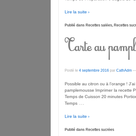
Lire la suite ›
Publié dans
Recettes salées
,
Recettes suc
Tarte au pampl
Posté le
4 septembre 2016
par
CathAdm
Possible au citron ou à l’orange ! J
pamplemousse Imprimer la recette P
Temps de Cuisson 20 minutes Portio
…
Temps
Lire la suite ›
Publié dans
Recettes sucrées