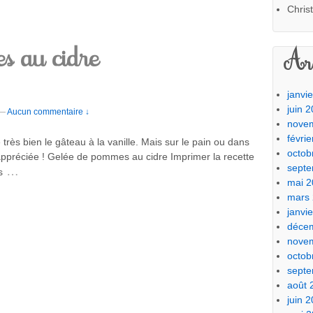
Chris
s au cidre
Arc
janvi
juin 
—
Aucun commentaire ↓
nove
févri
rès bien le gâteau à la vanille. Mais sur le pain ou dans
octob
i appréciée ! Gelée de pommes au cidre Imprimer la recette
sept
…
s
mai 2
mars
janvi
déce
nove
octob
sept
août 
juin 