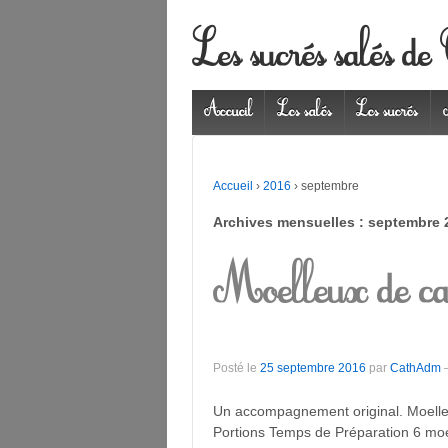
Les sucrés salés de
Accueil
Les salés
Les sucrés
Accueil
›
2016
›
septembre
Archives mensuelles :
septembre 
Moelleux de car
Posté le
25 septembre 2016
par
CathAdm
Un accompagnement original. Moelleu
Portions Temps de Préparation 6 mo