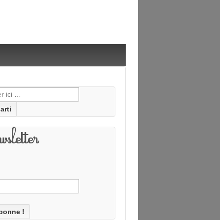
he pour:
sletter