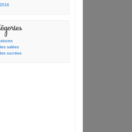
 2016
égories
stuces
tes salées
tes sucrées