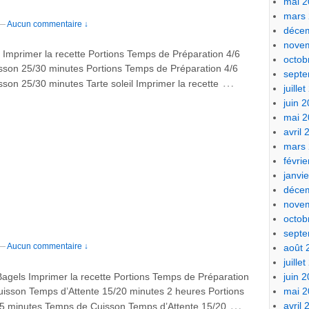
mai 2
mars
—
Aucun commentaire ↓
déce
nove
l Imprimer la recette Portions Temps de Préparation 4/6
octob
son 25/30 minutes Portions Temps de Préparation 4/6
sept
…
on 25/30 minutes Tarte soleil Imprimer la recette
juille
juin 
mai 2
avril
mars
févri
janvi
déce
nove
octob
sept
—
Aucun commentaire ↓
août 
juille
agels Imprimer la recette Portions Temps de Préparation
juin 
isson Temps d’Attente 15/20 minutes 2 heures Portions
mai 2
…
avril
5 minutes Temps de Cuisson Temps d’Attente 15/20