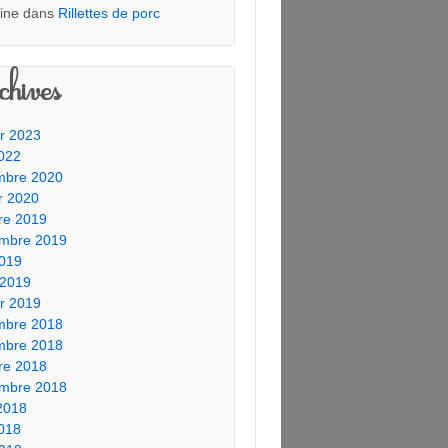
tine
dans
Rillettes de porc
hives
er 2023
2022
mbre 2020
er 2020
re 2019
embre 2019
019
 2019
er 2019
mbre 2018
mbre 2018
re 2018
embre 2018
2018
2018