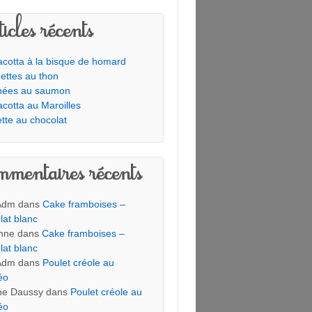
icles récents
cotta à la bisque de homard
ettes au thon
hées au saumon
cotta au Maroilles
tte au chocolat
mentaires récents
Adm
dans
Cake framboises –
lat blanc
nne
dans
Cake framboises –
lat blanc
Adm
dans
Poulet créole au
éo
ine Daussy
dans
Poulet créole au
éo