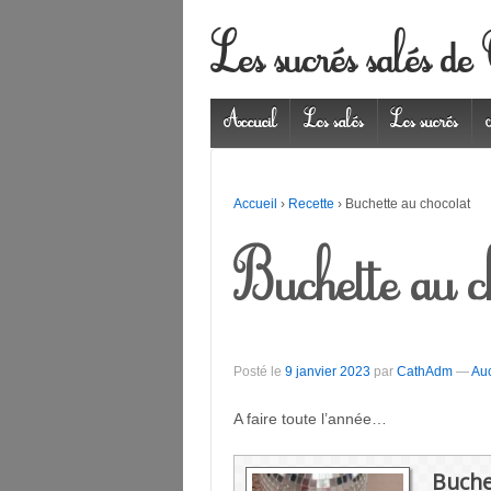
Les sucrés salés de
Accueil
Les salés
Les sucrés
Accueil
›
Recette
›
Buchette au chocolat
Buchette au c
Posté le
9 janvier 2023
par
CathAdm
—
Au
A faire toute l’année…
Buche