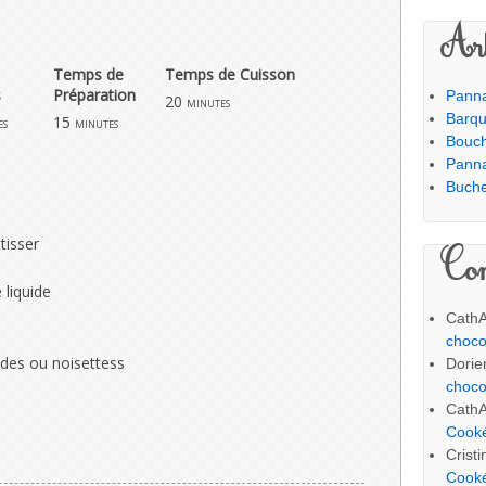
Art
Temps de
Temps de Cuisson
s
Préparation
Panna
20
minutes
Barqu
15
es
minutes
Bouc
Panna
Buche
tisser
Com
 liquide
Cath
choco
es ou noisettess
Dorie
choco
Cath
Cook
Crist
Cook