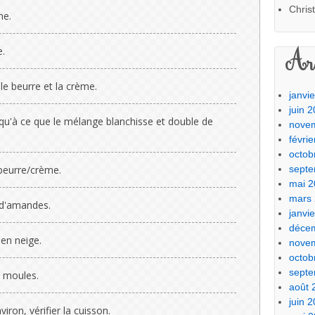
Chris
ne.
Arc
e.
le beurre et la crème.
janvi
juin 
usqu'à ce que le mélange blanchisse et double de
nove
févri
octob
sept
beurre/crème.
mai 2
mars
e d'amandes.
janvi
déce
 en neige.
nove
octob
sept
s moules.
août 
juin 
ron, vérifier la cuisson.