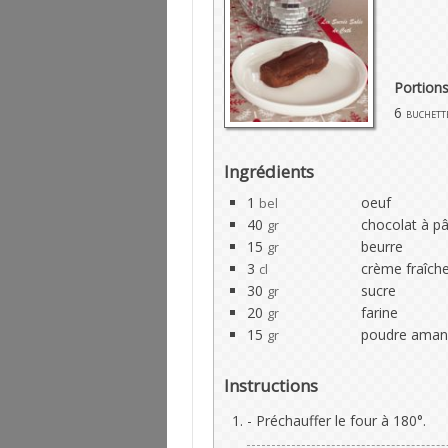
Portion
6
buchett
Ingrédients
1
oeuf
bel
40
chocolat à pâ
gr
15
beurre
gr
3
crème fraîche
cl
30
sucre
gr
20
farine
gr
15
poudre amand
gr
Instructions
- Préchauffer le four à 180°.