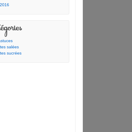
 2016
égories
stuces
tes salées
tes sucrées