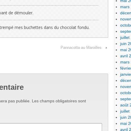
mai 2
mars
avant de démouler.
déce
nove
octob
e trempé mes buchettes dans du chocolat fondu.
sept
juille
juin 
Pannacotta au Maroilles
›
mai 2
avril
mars
févri
janvi
déce
entaire
nove
octob
sept
era pas publiée.
Les champs obligatoires sont
août 
juille
juin 
mai 2
avril