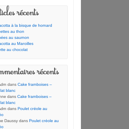
icles récents
cotta à la bisque de homard
ettes au thon
hées au saumon
cotta au Maroilles
tte au chocolat
mentaires récents
Adm
dans
Cake framboises –
lat blanc
nne
dans
Cake framboises –
lat blanc
Adm
dans
Poulet créole au
éo
ine Daussy
dans
Poulet créole au
éo