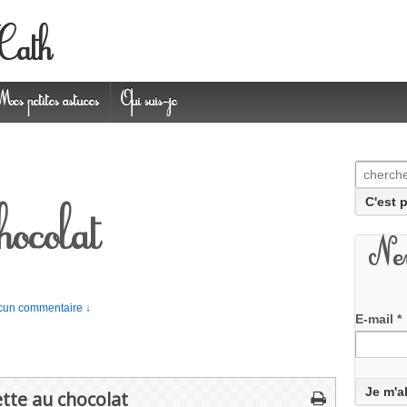
 Cath
Mes petites astuces
Qui suis-je
Recherc
hocolat
New
cun commentaire ↓
E-mail
*
tte au chocolat