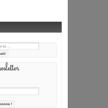
he pour:
sletter